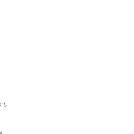
でも
。
泣