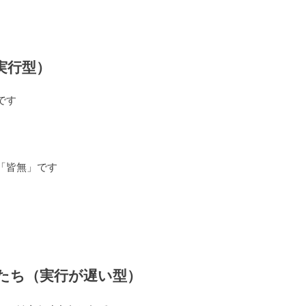
実行型）
です
「皆無」です
たち（実行が遅い型）