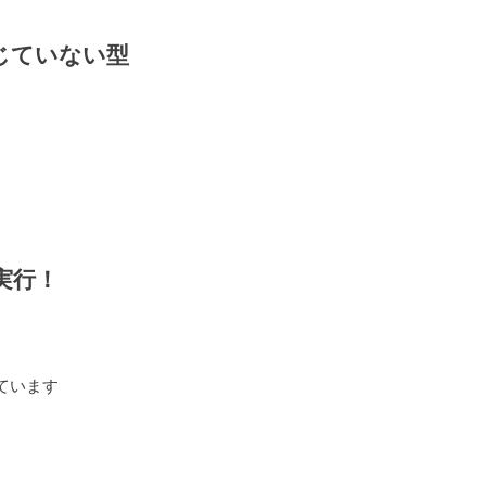
じていない型
実行！
ています