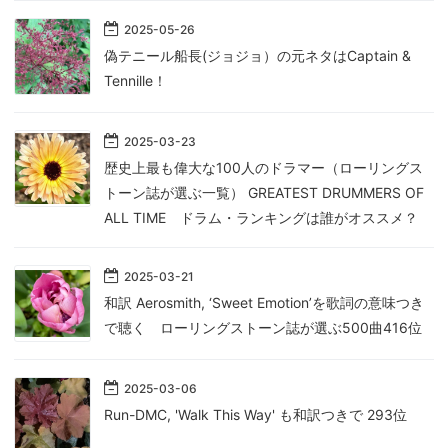
2025
-
05
-
26
偽テニール船長(ジョジョ）の元ネタはCaptain &
Tennille！
2025
-
03
-
23
歴史上最も偉大な100人のドラマー（ローリングス
トーン誌が選ぶ一覧） GREATEST DRUMMERS OF
ALL TIME ドラム・ランキングは誰がオススメ？
2025
-
03
-
21
和訳 Aerosmith, ‘Sweet Emotion’を歌詞の意味つき
で聴く ローリングストーン誌が選ぶ500曲416位
2025
-
03
-
06
Run-DMC, 'Walk This Way' も和訳つきで 293位