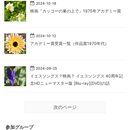
2024
-
10
-
18
映画『カッコーの巣の上で』1975年アカデミー賞
2024
-
10
-
12
アカデミー賞受賞一覧（作品賞1970年代）
2024
-
09
-
25
イエスソングス？映画？ イエスソングス 40周年記
念HDニューマスター版 [Blu-ray][DVD]の話
次のページ
参加グループ