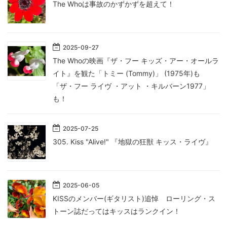
The Whoは事故のかずかずを超えて！
2025
-
09
-
27
The Whoの映画『ザ・フー キッズ・アー・オールラ
イト』を観た「トミー (Tommy)」 (1975年) も
「ザ・フー ライヴ ・アット ・キルバーン1977」
も！
2025
-
07
-
25
305. Kiss "Alive!" 『地獄の狂獣 キッス・ライヴ』
2025
-
06
-
05
KISSのメンバー(ギタリスト)追悼 ローリング・ス
トーン誌だってはキッスはランクイン！