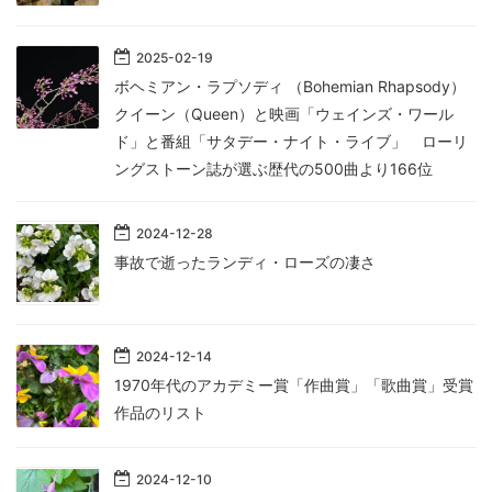
2025
-
02
-
19
ボヘミアン・ラプソディ （Bohemian Rhapsody）
クイーン（Queen）と映画「ウェインズ・ワール
ド」と番組「サタデー・ナイト・ライブ」 ローリ
ングストーン誌が選ぶ歴代の500曲より166位
2024
-
12
-
28
事故で逝ったランディ・ローズの凄さ
2024
-
12
-
14
1970年代のアカデミー賞「作曲賞」「歌曲賞」受賞
作品のリスト
2024
-
12
-
10