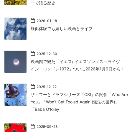
ーで語る歴史
2026
-
01
-
18
疑似体験でも嬉しい映画とライブ
2025
-
12
-
30
映画館で観た「イエス/ イエスソングス～ライヴ・
イン・ロンドン1972」ついに2026年1月9日から！
2025
-
12
-
22
ザ・フーとドラマシリーズ『CSI』の関係「Who Are
You」「Won’t Get Fooled Again (無法の世界)」
「Baba O’Riley」
2025
-
09
-
28