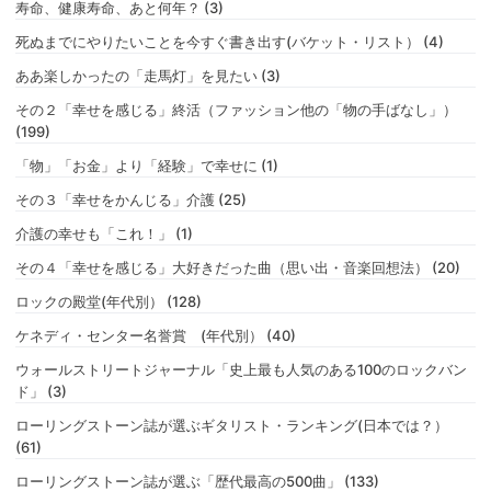
寿命、健康寿命、あと何年？ (3)
死ぬまでにやりたいことを今すぐ書き出す(バケット・リスト） (4)
ああ楽しかったの「走馬灯」を見たい (3)
その２「幸せを感じる」終活（ファッション他の「物の手ばなし」）
(199)
「物」「お金」より「経験」で幸せに (1)
その３「幸せをかんじる」介護 (25)
介護の幸せも「これ！」 (1)
その４「幸せを感じる」大好きだった曲（思い出・音楽回想法） (20)
ロックの殿堂(年代別） (128)
ケネディ・センター名誉賞 (年代別） (40)
ウォールストリートジャーナル「史上最も人気のある100のロックバン
ド」 (3)
ローリングストーン誌が選ぶギタリスト・ランキング(日本では？）
(61)
ローリングストーン誌が選ぶ「歴代最高の500曲」 (133)